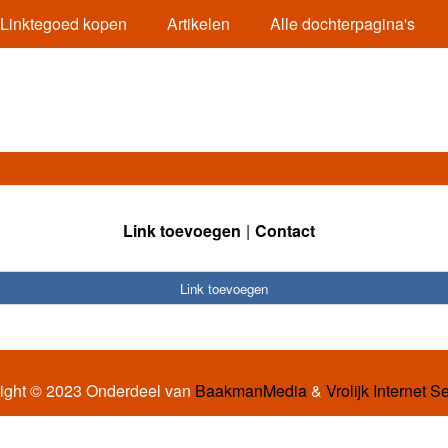
Linktegoed kopen
Artikelen
Alle dochterpagina's
Link toevoegen
Contact
Link toevoegen
ight © 2023 Onderdeel van
BaakmanMedia
&
Vrolijk Internet S